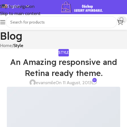
English
Skip to navigation
Skip to main content
Español
Deutsch
Blog
Français
Русский
Home
/
Style
日本語
STYLE
An Amazing responsive and
한국어
Retina ready theme.
العربية
0
Português
evansmile
On 11 August, 2013
简体中文